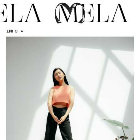
MELA
ME
INFO ↓
Fotografie
Mode
2023
MELAWEAR
TEAM
Model: Kiko Hirakawa
Model: Jean-Marie
Model: Johanna
Rosa Heinz
Gina Plante
Elisa Koch